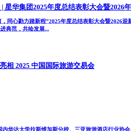
 星华集团2025年度总结表彰大会暨202
新篇，同心勠力踏新程”2025年度总结表彰大会暨20
典范，共绘发展...
亮相 2025 中国国际旅游交易会
体育 、美国内华达大学拉斯维加斯分校、三亚旅游酒店行