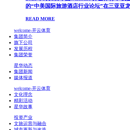
的“中美国际旅游酒店行业论坛”在三亚亚龙
READ MORE
welcome-开云体育
集团简介
旗下公司
发展历程
集团荣誉
星华动态
集团新闻
媒体报道
welcome-开云体育
文化理念
精彩活动
星华故事
投资产业
文旅运营与融合
城市更新与改造