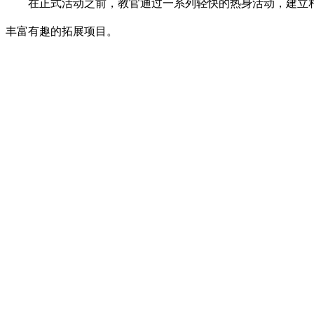
在正式活动之前，教官通过一系列轻快的热身活动，建立
丰富有趣的拓展项目。