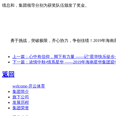
绩总和，集团领导分别为获奖队伍颁发了奖金。
勇于挑战，突破极限，齐心协力，争创佳绩！2019年海
上一篇：心中有信仰，脚下有力量 ——记“星华快乐徒步·
下一篇：浓情中秋•情系星华 ——2019年海南星华集团
返回
welcome-开云体育
集团简介
旗下公司
发展历程
集团荣誉