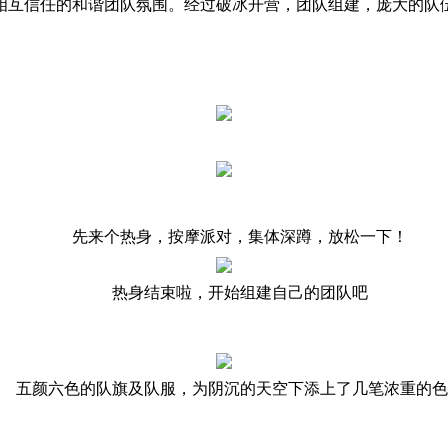
相互信任的和谐团队氛围。经过破冰开营，团队组建，庞大的队伍
先来个热身，按摩派对，集体深蹲，放松一下！
热身结束啦，开始组建自己的团队吧
五颜六色的队旗及队服，为阴沉的天空下添上了几笔浓重的色