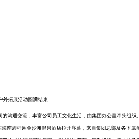
工户外拓展活动圆满结束
员工之间的沟通交流，丰富公司员工文化生活，由集团办公室牵头
在海南碧桂园金沙滩温泉酒店拉开序幕，来自集团总部及各下属单