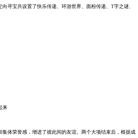
定向寻宝共设置了快乐传递、环游世界、面粉传递、T字之谜、
起来
和集体荣誉感，增进了彼此间的友谊。两个大项结束后，根据成