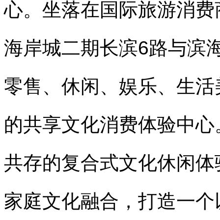
心。坐落在国际旅游消费
海岸城二期长滨
6
路与滨
零售、休闲、娱乐、生活
的共享文化消费体验中心
共存的复合式文化休闲体
家庭文化融合，打造一个