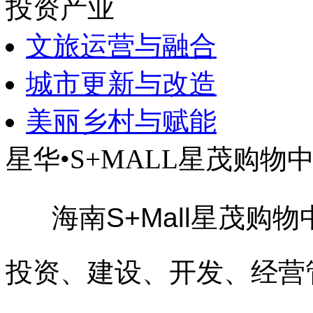
投资产业
文旅运营与融合
城市更新与改造
美丽乡村与赋能
星华•S+MALL星茂购物
海南
S+Mall
星茂购物中
投资、建设、开发、经营