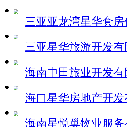
三亚亚龙湾星华套房
三亚星华旅游开发有
海南中田旅业开发有
海口星华房地产开发
海南星悦巢物业服务