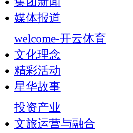
集团新闻
媒体报道
welcome-开云体育
文化理念
精彩活动
星华故事
投资产业
文旅运营与融合