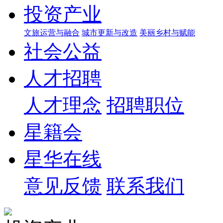
投资产业
文旅运营与融合
城市更新与改造
美丽乡村与赋能
社会公益
人才招聘
人才理念
招聘职位
星籍会
星华在线
意见反馈
联系我们