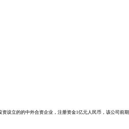
投资设立的的中外合资企业，注册资金1亿元人民币，该公司前期